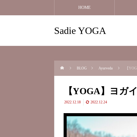
HOME
Sadie YOGA
BLOG
Ayurveda
【YO
【YOGA】ヨガ
2022.12.18
2022.12.24