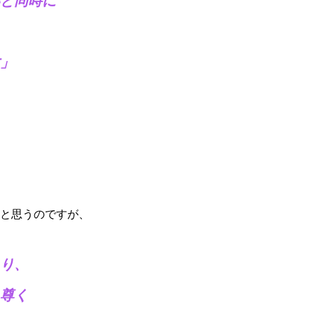
と同時に
」
と思うのですが、
り
、
尊く