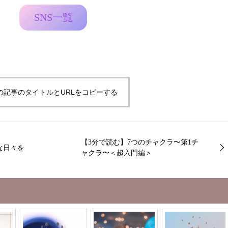
SNS一覧
の記事のタイトルとURLをコピーする
【3分で読む】7つのチャクラ〜第1チ
な日々を
ャクラ〜＜超入門編＞