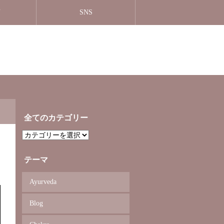
N
SNS
全てのカテゴリー
全
て
の
カ
テーマ
テ
ゴ
リ
ー
Ayurveda
Blog