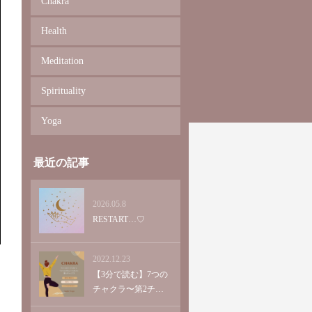
Chakra
Health
Meditation
Spirituality
Yoga
最近の記事
2026.05.8
RESTART…♡
2022.12.23
【3分で読む】7つの
チャクラ〜第2チャ
クラ〜＜超入門編＞