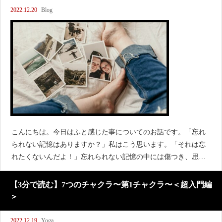
2022.12.20
Blog
こんにちは。今日はふと感じた事についてのお話です。「忘れ
られない記憶はありますか？」私はこう思います。「それは忘
れたくないんだよ！」忘れられない記憶の中には傷つき、思い
出すだけでツライ。そんな記憶も多くあるでしょう。それなの
に忘れられないのはなぜ？
【3分で読む】7つのチャクラ〜第1チャクラ〜＜超入門編
＞
2022.12.19
Yoga