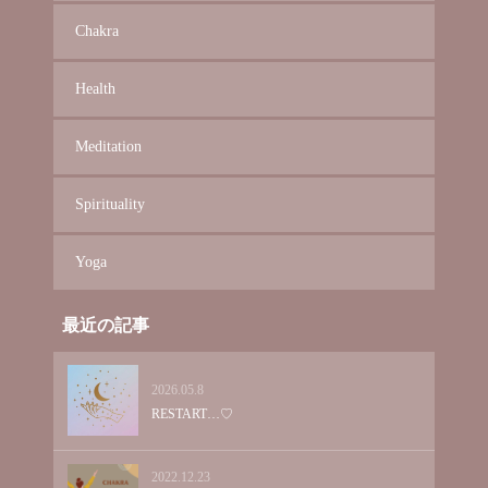
Chakra
Health
Meditation
Spirituality
Yoga
最近の記事
2026.05.8
RESTART…♡
2022.12.23