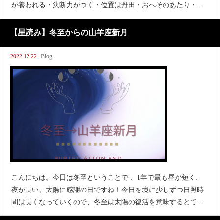
が養われる・決断力がつく・位置は丹田・おへそのあたり・色
はオレンジ・乱れると自暴自棄に陥ることも…整えるためには
深呼吸♪その際はでき
【星読み】冬至からの山羊座新月
2022.12.22
Blog
こんにちは。今日は冬至ということで 、1年で最も昼が短く、
夜が長い。太陽に感謝の日ですね！今日を境に少しずつ日照時
間は長くなっていくので、冬至は太陽の復活を意味するとても
大切な節目の日です。陰極まって陽に転ずる そんな冬至です