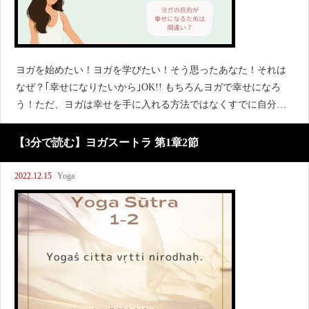
ヨガを始めたい！ヨガを学びたい！そう思ったあなた！それは
なぜ？｢幸せになりたいから｣OK!! もちろんヨガで幸せになろ
う！ただ、ヨガは幸せを手に入れる方法ではなくすでに自分の
中に存在する幸せに気付くための方法だということこれを忘れ
ずにヨガに取り組むと、トキメ
【3分で読む】ヨガスートラ 第1章2節
2022.12.15
Yoga