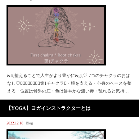
&lt;整えることで人生がより豊かに&gt;♡ 7つのチャクラのおは
なし♡┈┈┈✽┈┈┈第1チャクラ・根を支える・心身のベースを整
える・位置は骨盤の底・色は鮮やかな濃い赤・乱れると気持ち
が不安定になりがち整えるためにはしっかりと大地と繋がっ
て、地球を感じて、地に
【YOGA】ヨガインストラクターとは
2022.12.18
Blog