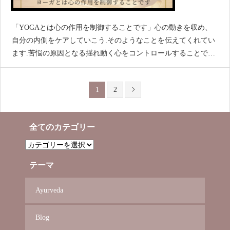
「YOGAとは心の作用を制御することです」心の動きを収め、
自分の内側をケアしていこう.そのようなことを伝えてくれてい
ます.苦悩の原因となる揺れ動く心をコントロールすることで心
の静けさにとどまることができ、穏やかな状態を保つことが可
能になる.心の静けさにとどまることができると
1
2
全てのカテゴリー
全
て
の
カ
テーマ
テ
ゴ
リ
Ayurveda
ー
Blog