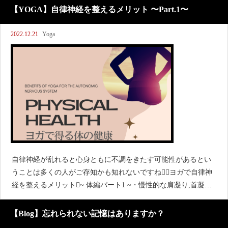
が、ゆず風呂に入るだとか、かぼちゃを食べるだとか
【YOGA】自律神経を整えるメリット 〜Part.1〜
2022.12.21
Yoga
自律神経が乱れると心身ともに不調をきたす可能性があるとい
うことは多くの人がご存知かも知れないですねヨガで自律神
経を整えるメリット~ 体編パート1 ~・慢性的な肩凝り,首凝り
の緩和・慢性的なら腰痛の緩和・偏頭痛の緩和,予防自律神経の
乱れが原因で血液が滞ることが原因で引き
【Blog】忘れられない記憶はありますか？