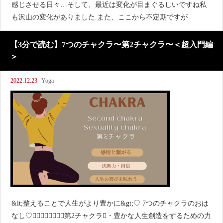
感じさせる日々…そして、最近は変化が目まぐるしいですね私
も沢山の変化がありました.また、ここから不定期ですが
【3分で読む】7つのチャクラ〜第2チャクラ〜＜超入門編
＞
2022.12.23
Yoga
&lt;整えることで人生がより豊かに&gt;♡ 7つのチャクラのおは
なし♡┈┈┈✽┈┈┈第2チャクラ・豊かな人生創造をするための力