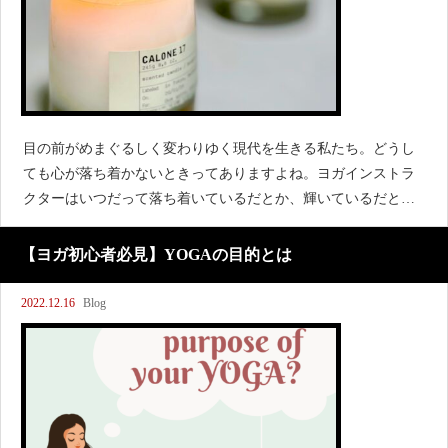
目の前がめまぐるしく変わりゆく現代を生きる私たち。どうし
ても心が落ち着かないときってありますよね。ヨガインストラ
クターはいつだって落ち着いているだとか、輝いているだとか
思われがちですが、人間をやっているかぎり、そんなことはあ
りません（笑）そこで、穏やかな心を保つために、落ち着きた
【ヨガ初心者必見】YOGAの目的とは
いときにオ
2022.12.16
Blog