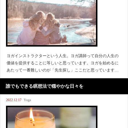
ヨガインストラクターという人生。ヨガ講師って自分の人生の
価値を提供することに等しいと思っています。ヨガを始めるに
あたって一番難しいのが「先生探し」ここだと思っています。
なので、今現在思っている今後、私がどのようなヨガインスト
ラクターという人生を歩みたいと考え
誰でもできる瞑想法で穏やかな日々を
2022.12.17
Yoga